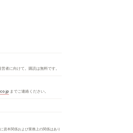
経営者に向けて。購読は無料です。
co.jp
までご連絡ください。
）
です。両社に資本関係および業務上の関係はあり